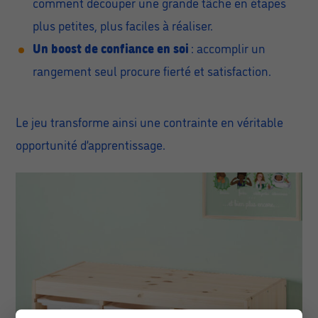
comment découper une grande tâche en étapes
plus petites, plus faciles à réaliser.
Un boost de confiance en soi
: accomplir un
rangement seul procure fierté et satisfaction.
Le jeu transforme ainsi une contrainte en véritable
opportunité d’apprentissage.