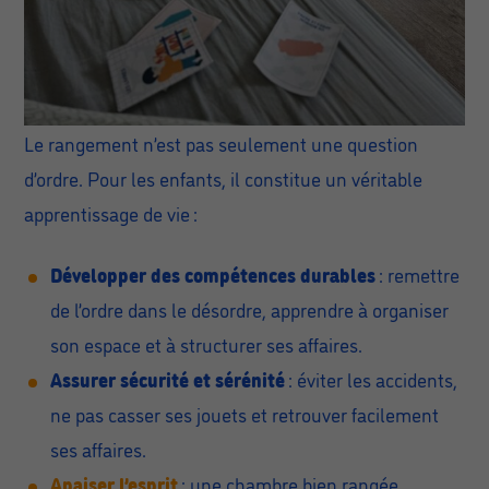
Le rangement n’est pas seulement une question
d’ordre. Pour les enfants, il constitue un véritable
apprentissage de vie :
Développer des compétences durables
: remettre
de l’ordre dans le désordre, apprendre à organiser
son espace et à structurer ses affaires.
Assurer sécurité et sérénité
: éviter les accidents,
ne pas casser ses jouets et retrouver facilement
ses affaires.
Apaiser l’esprit
: une chambre bien rangée