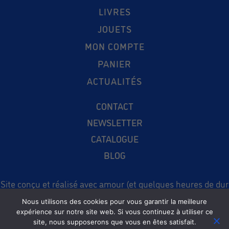
LIVRES
JOUETS
MON COMPTE
PANIER
ACTUALITÉS
CONTACT
NEWSLETTER
CATALOGUE
BLOG
Site conçu et réalisé avec amour (et quelques heures de dur
labeur !) par le
Studio Magique
et
Koté
. Photos :
Anna Cantu
Nous utilisons des cookies pour vous garantir la meilleure
expérience sur notre site web. Si vous continuez à utiliser ce
Mentions Légales
—
CGV
—
Charte données personnelles
site, nous supposerons que vous en êtes satisfait.